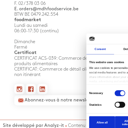
F. 02 / 378 03 06
E. orders@mdhfoodservice.be
BTW BE 0479.242.554
foodmarket
Lundi au samedi
06:00-17:30 (continu)
Dimanche
Fermé
Consent
Det
Certificat
CERTIFICAT ACS-039: Commerce de gros de
This website uses cookies
produits alimentaires
We use cookies to personalise
CERTIFICAT: Commerce de détail alimentaire
social media features and to a
non itinérant
share information about your u
media, advertising and analy
combine it with other informat
Consent
them or that they’ve collected
Necessary
Selection
services.
Abonnez-vous à notre newsletter
Statistics
Al
Allow all
sele
Site développé par Analyz-it
Contenu par mdh
•