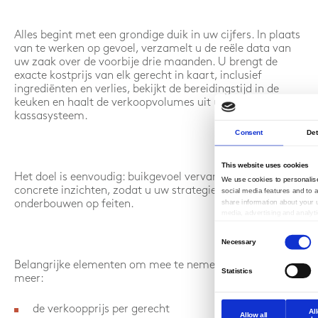
Alles begint met een grondige duik in uw cijfers. In plaats
van te werken op gevoel, verzamelt u de reële data van
uw zaak over de voorbije drie maanden. U brengt de
exacte kostprijs van elk gerecht in kaart, inclusief
ingrediënten en verlies, bekijkt de bereidingstijd in de
keuken en haalt de verkoopvolumes uit uw
kassasysteem.
Consent
Det
This website uses cookies
Het doel is eenvoudig: buikgevoel vervangen door
We use cookies to personalise
concrete inzichten, zodat u uw strategie kunt
social media features and to a
share information about your u
onderbouwen op feiten.
media, advertising and analy
combine it with other informat
Consent
them or that they’ve collected
Necessary
Selection
services.
Belangrijke elementen om mee te nemen zijn onder
Statistics
meer:
de verkoopprijs per gerecht
Al
Allow all