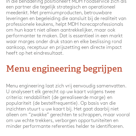
In die benadering positioneert MDH Foodservice zich als
een partner die tegelijk strategisch en operationeel
meedenkt. Met premiumproducten, betrouwbare
leveringen en begeleiding die aansluit bij de realiteit van
professionele keukens, helpt MDH horecaprofessionals
om hun kaart niet alleen aantrekkelijker, maar ook
performanter te maken. Dat is essentieel in een markt
waar marges onder druk staan en elke beslissing rond
aankoop, receptuur en prijszetting een directe impact
heeft op het eindresultaat.
Menu engineering begrijpen
Menu engineering laat zich vrij eenvoudig samenvatten.
U analyseert elk gerecht op uw kaart volgens twee
criteria: rendabiliteit (de gerealiseerde marge) en
populariteit (de bestelfrequentie). Op basis van die
inzichten stuurt u uw kaart bij. Het gaat daarbij niet
alleen om “zwakke” gerechten te schrappen, maar vooral
om uw echte trekkers, verborgen opportuniteiten en
minder performante referenties helder te identificeren.